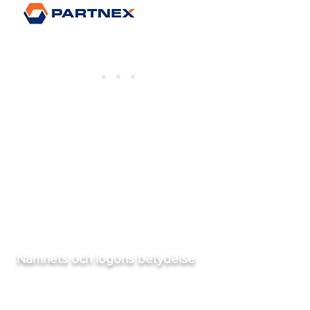
Namnets och logons betydelse
Eftersom vi varit med om över
700 namn/logobyten, så har