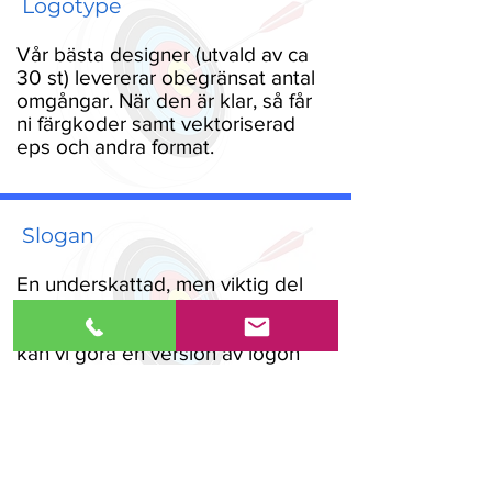
Logotype
Vår bästa designer (utvald av ca
30 st) levererar obegränsat antal
omgångar. När den är klar, så får
ni färgkoder samt vektoriserad
eps och andra format.
Slogan
En underskattad, men viktig del
av varumärket. Obegränsat antal
omgångar, och när den är klar, så
kan vi göra en version av logon
med sloganen inkluderad.
Hemsida