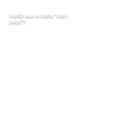
Varför kan vi träffa "mitt i
prick"?
-
Vi har i 17 års tid noga
studerat vilka kriterier, faktorer
och avvägningar som gör störst
skillnad på marknaden.
- Erfarenhet av 1700 uppdrag, i
massor av olika branscher och
företagsstorlekar.
- Designern är utvald av ca 30
st.
- Hög kompetens inom
marknadsföring och försäljning,
delvis pga bakgrund som
marknadsföringskonsult.