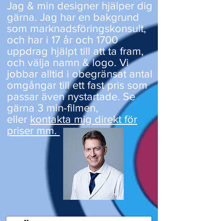
Jag & min designer hjälper dig
gärna. Jag har en bakgrund
som marknadsföringskonsult,
och har i 17 år och 1700
uppdrag hjälpt till att ta fram,
och välja namn & logo. Vi
jobbar alltid i obegränsat antal
omgångar till ett fast pris som
passar även nystartade. Se
gärna 3 min-filmen,
eller
kontakta mig direkt för
priser mm.