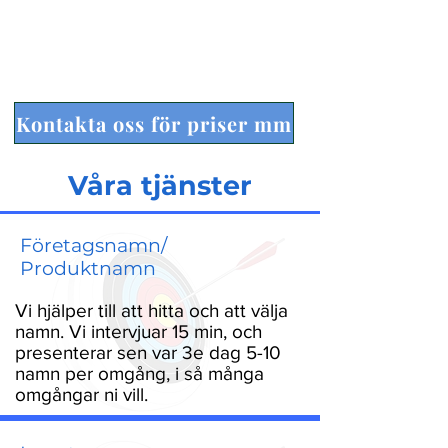
- Vi jobbar alltid till fast pris
(anpassat även för nystartade) i
obegränsat antal omgångar.
Kontakta oss för priser mm
Våra tjänster
Företagsnamn/
Produktnamn
Vi hjälper till att hitta och att välja
namn. Vi intervjuar 15 min, och
presenterar sen var 3e dag 5-10
namn per omgång, i så många
omgångar ni vill.